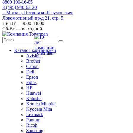
8
800
100-16-05
8
(495)
940-63-20
г. Москва, Петровско-Разумовская,
Локомотивный пр-д 21, стр. 5
Пн-Пт — 9:00–18:00
Сб-Вс — выходной
Каталог картриджей
Avision
Brother
Canon
Deli
Epson
Fplus
HP
Huawei
Katusha
Konica Minolta
Kyocera Mita
Lexmark
Pantum
Ricoh
Samsung