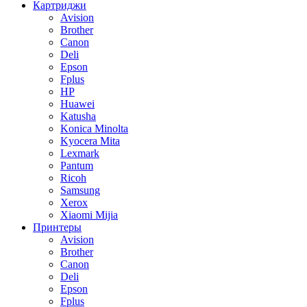
Картриджи
Avision
Brother
Canon
Deli
Epson
Fplus
HP
Huawei
Katusha
Konica Minolta
Kyocera Mita
Lexmark
Pantum
Ricoh
Samsung
Xerox
Xiaomi Mijia
Принтеры
Avision
Brother
Canon
Deli
Epson
Fplus