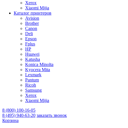
Xerox
Xiaomi Mijia
Каталог принтеров
Avision
Brother
Canon
Deli
Epson
Fplus
HP
Huawei
Katusha
Konica Minolta
Kyocera Mita
Lexmark
Pantum
Ricoh
Samsung
Xerox
Xiaomi Mijia
8 (800) 100-16-05
8 (495) 940-63-20
заказать звонок
Корзина