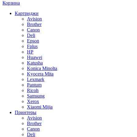
Корзина
Картриджи
Avision
Brother
Canon
Deli
Epson
Fplus
HP
Huawei
Katusha
Konica Minolta
Kyocera Mita
Lexmark
Pantum
Ricoh
Samsung
Xerox
Xiaomi Mijia
Принтеры
Avision
Brother
Canon
Deli