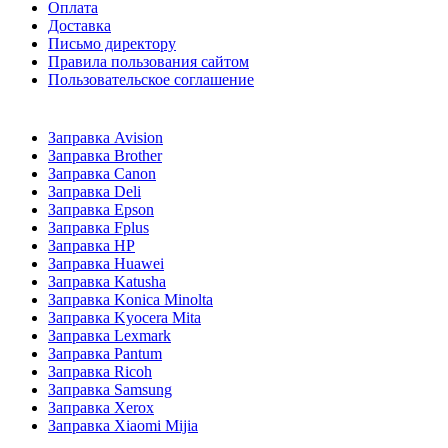
Оплата
Доставка
Письмо директору
Правила пользования сайтом
Пользовательское соглашение
Заправка Avision
Заправка Brother
Заправка Canon
Заправка Deli
Заправка Epson
Заправка Fplus
Заправка HP
Заправка Huawei
Заправка Katusha
Заправка Konica Minolta
Заправка Kyocera Mita
Заправка Lexmark
Заправка Pantum
Заправка Ricoh
Заправка Samsung
Заправка Xerox
Заправка Xiaomi Mijia