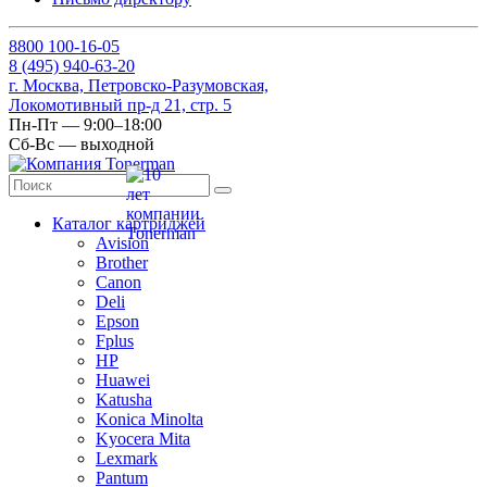
8
800
100-16-05
8
(495)
940-63-20
г. Москва, Петровско-Разумовская,
Локомотивный пр-д 21, стр. 5
Пн-Пт — 9:00–18:00
Сб-Вс — выходной
Каталог картриджей
Avision
Brother
Canon
Deli
Epson
Fplus
HP
Huawei
Katusha
Konica Minolta
Kyocera Mita
Lexmark
Pantum