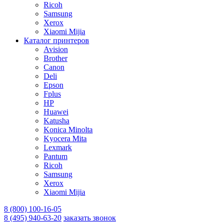
Ricoh
Samsung
Xerox
Xiaomi Mijia
Каталог принтеров
Avision
Brother
Canon
Deli
Epson
Fplus
HP
Huawei
Katusha
Konica Minolta
Kyocera Mita
Lexmark
Pantum
Ricoh
Samsung
Xerox
Xiaomi Mijia
8 (800) 100-16-05
8 (495) 940-63-20
заказать звонок