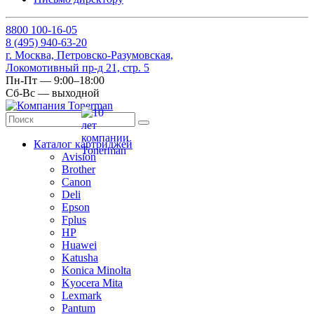
8
800
100-16-05
8
(495)
940-63-20
г. Москва, Петровско-Разумовская,
Локомотивный пр-д 21, стр. 5
Пн-Пт — 9:00–18:00
Сб-Вс — выходной
Каталог картриджей
Avision
Brother
Canon
Deli
Epson
Fplus
HP
Huawei
Katusha
Konica Minolta
Kyocera Mita
Lexmark
Pantum