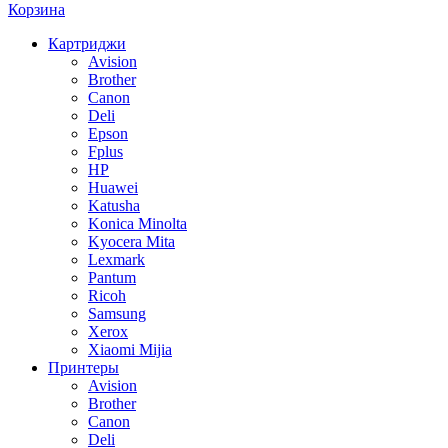
Корзина
Картриджи
Avision
Brother
Canon
Deli
Epson
Fplus
HP
Huawei
Katusha
Konica Minolta
Kyocera Mita
Lexmark
Pantum
Ricoh
Samsung
Xerox
Xiaomi Mijia
Принтеры
Avision
Brother
Canon
Deli