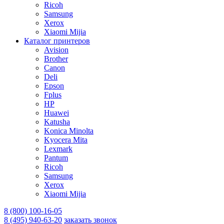
Ricoh
Samsung
Xerox
Xiaomi Mijia
Каталог принтеров
Avision
Brother
Canon
Deli
Epson
Fplus
HP
Huawei
Katusha
Konica Minolta
Kyocera Mita
Lexmark
Pantum
Ricoh
Samsung
Xerox
Xiaomi Mijia
8 (800) 100-16-05
8 (495) 940-63-20
заказать звонок