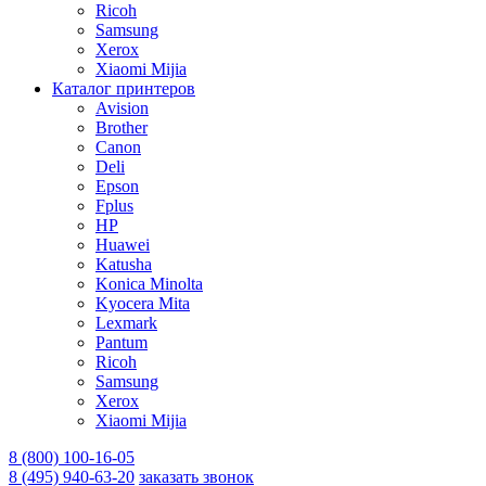
Ricoh
Samsung
Xerox
Xiaomi Mijia
Каталог принтеров
Avision
Brother
Canon
Deli
Epson
Fplus
HP
Huawei
Katusha
Konica Minolta
Kyocera Mita
Lexmark
Pantum
Ricoh
Samsung
Xerox
Xiaomi Mijia
8 (800) 100-16-05
8 (495) 940-63-20
заказать звонок