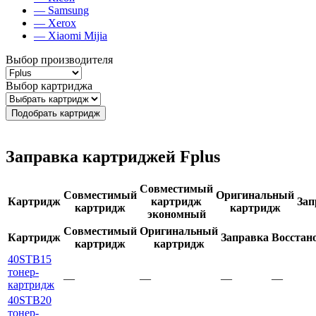
— Samsung
— Xerox
— Xiaomi Mijia
Выбор производителя
Выбор картриджа
Подобрать картридж
Заправка картриджей Fplus
Совместимый
Совместимый
Оригинальный
Картридж
картридж
Зап
картридж
картридж
экономный
Совместимый
Оригинальный
Картридж
Заправка
Восстан
картридж
картридж
40STB15
тонер-
—
—
—
—
картридж
40STB20
тонер-