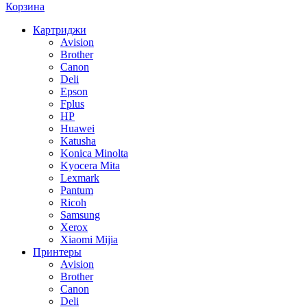
Корзина
Картриджи
Avision
Brother
Canon
Deli
Epson
Fplus
HP
Huawei
Katusha
Konica Minolta
Kyocera Mita
Lexmark
Pantum
Ricoh
Samsung
Xerox
Xiaomi Mijia
Принтеры
Avision
Brother
Canon
Deli