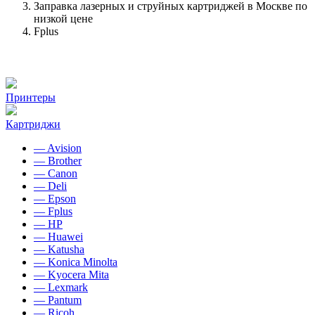
Заправка лазерных и струйных картриджей в Москве по
низкой цене
Fplus
Принтеры
Картриджи
— Avision
— Brother
— Canon
— Deli
— Epson
— Fplus
— HP
— Huawei
— Katusha
— Konica Minolta
— Kyocera Mita
— Lexmark
— Pantum
— Ricoh