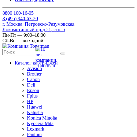
8
800
100-16-05
8
(495)
940-63-20
г. Москва, Петровско-Разумовская,
Локомотивный пр-д 21, стр. 5
Пн-Пт — 9:00–18:00
Сб-Вс — выходной
Каталог картриджей
Avision
Brother
Canon
Deli
Epson
Fplus
HP
Huawei
Katusha
Konica Minolta
Kyocera Mita
Lexmark
Pantum