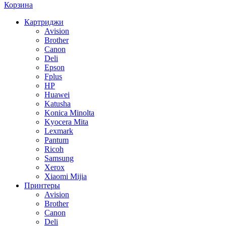
Корзина
Картриджи
Avision
Brother
Canon
Deli
Epson
Fplus
HP
Huawei
Katusha
Konica Minolta
Kyocera Mita
Lexmark
Pantum
Ricoh
Samsung
Xerox
Xiaomi Mijia
Принтеры
Avision
Brother
Canon
Deli