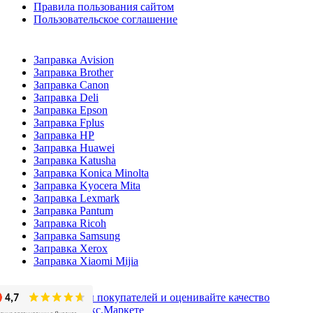
Правила пользования сайтом
Пользовательское соглашение
Заправка Avision
Заправка Brother
Заправка Canon
Заправка Deli
Заправка Epson
Заправка Fplus
Заправка HP
Заправка Huawei
Заправка Katusha
Заправка Konica Minolta
Заправка Kyocera Mita
Заправка Lexmark
Заправка Pantum
Заправка Ricoh
Заправка Samsung
Заправка Xerox
Заправка Xiaomi Mijia