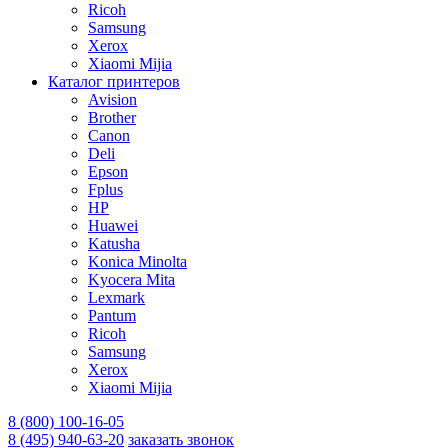
Ricoh
Samsung
Xerox
Xiaomi Mijia
Каталог принтеров
Avision
Brother
Canon
Deli
Epson
Fplus
HP
Huawei
Katusha
Konica Minolta
Kyocera Mita
Lexmark
Pantum
Ricoh
Samsung
Xerox
Xiaomi Mijia
8 (800) 100-16-05
8 (495) 940-63-20
заказать звонок