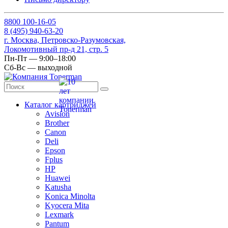
8
800
100-16-05
8
(495)
940-63-20
г. Москва, Петровско-Разумовская,
Локомотивный пр-д 21, стр. 5
Пн-Пт — 9:00–18:00
Сб-Вс — выходной
Каталог картриджей
Avision
Brother
Canon
Deli
Epson
Fplus
HP
Huawei
Katusha
Konica Minolta
Kyocera Mita
Lexmark
Pantum