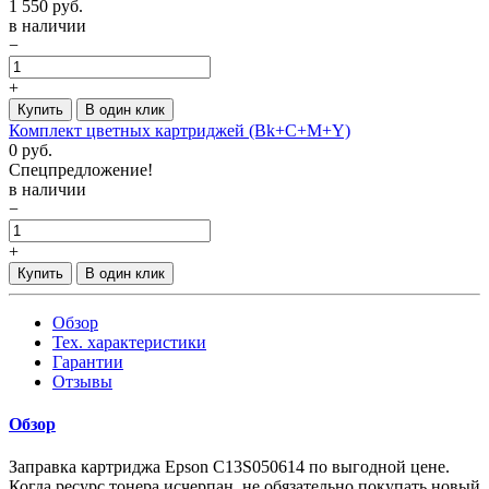
1 550
руб.
в наличии
−
+
Купить
В один клик
Комплект цветных картриджей (Bk+C+M+Y)
0
руб.
Спецпредложение!
в наличии
−
+
Купить
В один клик
Обзор
Тех. характеристики
Гарантии
Отзывы
Обзор
Заправка картриджа Epson C13S050614 по выгодной цене.
Когда ресурс тонера исчерпан, не обязательно покупать новый