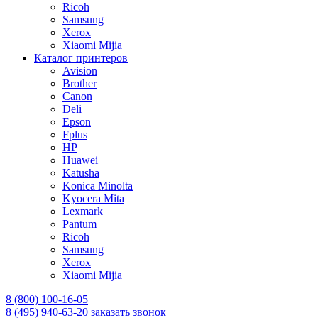
Ricoh
Samsung
Xerox
Xiaomi Mijia
Каталог принтеров
Avision
Brother
Canon
Deli
Epson
Fplus
HP
Huawei
Katusha
Konica Minolta
Kyocera Mita
Lexmark
Pantum
Ricoh
Samsung
Xerox
Xiaomi Mijia
8 (800) 100-16-05
8 (495) 940-63-20
заказать звонок