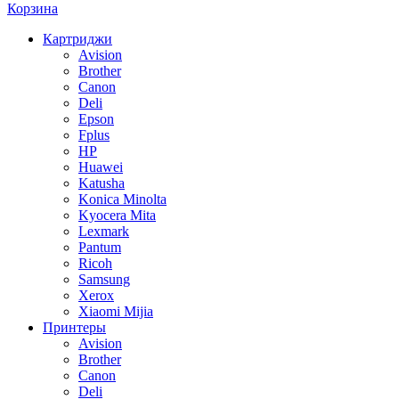
Корзина
Картриджи
Avision
Brother
Canon
Deli
Epson
Fplus
HP
Huawei
Katusha
Konica Minolta
Kyocera Mita
Lexmark
Pantum
Ricoh
Samsung
Xerox
Xiaomi Mijia
Принтеры
Avision
Brother
Canon
Deli