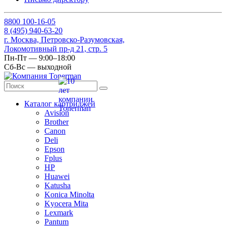
8
800
100-16-05
8
(495)
940-63-20
г. Москва, Петровско-Разумовская,
Локомотивный пр-д 21, стр. 5
Пн-Пт — 9:00–18:00
Сб-Вс — выходной
Каталог картриджей
Avision
Brother
Canon
Deli
Epson
Fplus
HP
Huawei
Katusha
Konica Minolta
Kyocera Mita
Lexmark
Pantum