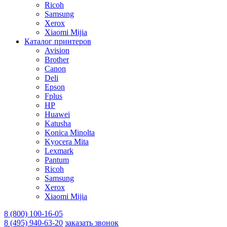
Ricoh
Samsung
Xerox
Xiaomi Mijia
Каталог принтеров
Avision
Brother
Canon
Deli
Epson
Fplus
HP
Huawei
Katusha
Konica Minolta
Kyocera Mita
Lexmark
Pantum
Ricoh
Samsung
Xerox
Xiaomi Mijia
8 (800) 100-16-05
8 (495) 940-63-20
заказать звонок