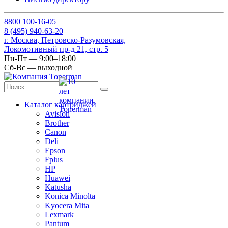
8
800
100-16-05
8
(495)
940-63-20
г. Москва, Петровско-Разумовская,
Локомотивный пр-д 21, стр. 5
Пн-Пт — 9:00–18:00
Сб-Вс — выходной
Каталог картриджей
Avision
Brother
Canon
Deli
Epson
Fplus
HP
Huawei
Katusha
Konica Minolta
Kyocera Mita
Lexmark
Pantum