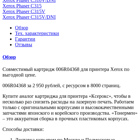
Xerox Phaser C310V/DNI
Xerox Phaser C315
Xerox Phaser C315V
Xerox Phaser C315V/DNI
Обзор
Тех. характеристики
Гарантии
Отзывы
Обзор
Совместимый картридж 006R04368 для принтера Xerox по
выгодной цене.
006R04368 за 2 950 рублей, с ресурсом в 8000 страниц.
Купите аналог картриджа для принтера «Ксерокс», чтобы в
несколько раз снизить расходы на лазерную печать. Работаем
только с оригинальными корпусами и высококачественными
запчастями японского и корейского производства. «Тонермен»
– это аккуратная сборка в прочных пластиковых корпусах.
Способы доставки:
Доставка курьером по Москве и Подмосковью.