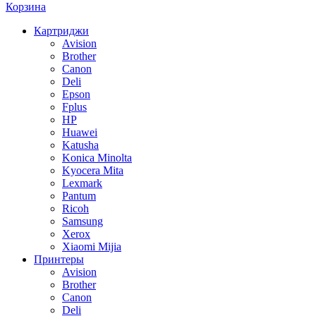
Корзина
Картриджи
Avision
Brother
Canon
Deli
Epson
Fplus
HP
Huawei
Katusha
Konica Minolta
Kyocera Mita
Lexmark
Pantum
Ricoh
Samsung
Xerox
Xiaomi Mijia
Принтеры
Avision
Brother
Canon
Deli