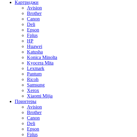
Картриджи
Avision
Brother
Canon
Deli
Epson
Fplus
HP
Huawei
Katusha
Konica Minolta
Kyocera Mita
Lexmark
Pantum
Ricoh
Samsung
Xerox
Xiaomi Mijia
Принтеры
Avision
Brother
Canon
Deli
Epson
Fplus