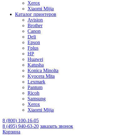
Xerox
Xiaomi Mijia
Каталог принтеров
Avision
Brother
Canon
Deli
Epson
Fplus
HP
Huawei
Katusha
Konica Minolta
Kyocera Mita
Lexmark
Pantum
Ricoh
Samsung
Xerox
Xiaomi Mijia
8 (800) 100-16-05
8 (495) 940-63-20
заказать звонок
Корзина