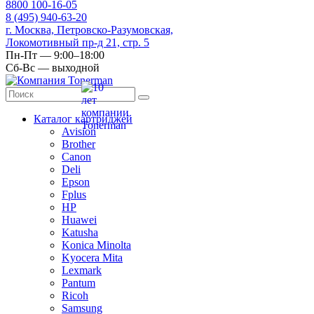
8
800
100-16-05
8
(495)
940-63-20
г. Москва, Петровско-Разумовская,
Локомотивный пр-д 21, стр. 5
Пн-Пт — 9:00–18:00
Сб-Вс — выходной
Каталог картриджей
Avision
Brother
Canon
Deli
Epson
Fplus
HP
Huawei
Katusha
Konica Minolta
Kyocera Mita
Lexmark
Pantum
Ricoh
Samsung