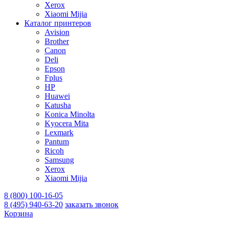
Xerox
Xiaomi Mijia
Каталог принтеров
Avision
Brother
Canon
Deli
Epson
Fplus
HP
Huawei
Katusha
Konica Minolta
Kyocera Mita
Lexmark
Pantum
Ricoh
Samsung
Xerox
Xiaomi Mijia
8 (800) 100-16-05
8 (495) 940-63-20
заказать звонок
Корзина