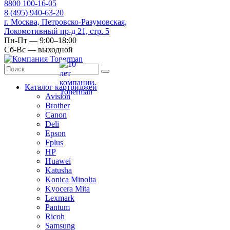
8
800
100-16-05
8
(495)
940-63-20
г. Москва, Петровско-Разумовская,
Локомотивный пр-д 21, стр. 5
Пн-Пт — 9:00–18:00
Сб-Вс — выходной
Каталог картриджей
Avision
Brother
Canon
Deli
Epson
Fplus
HP
Huawei
Katusha
Konica Minolta
Kyocera Mita
Lexmark
Pantum
Ricoh
Samsung