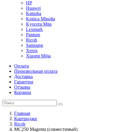
HP
Huawei
Katusha
Konica Minolta
Kyocera Mita
Lexmark
Pantum
Ricoh
Samsung
Xerox
Xiaomi Mijia
Оплата
Произвольная оплата
Доставка
Гарантии
Отзывы
Корзина
Главная
Картриджи
Ricoh
MC250 Magenta (совместимый)