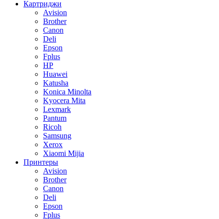
Картриджи
Avision
Brother
Canon
Deli
Epson
Fplus
HP
Huawei
Katusha
Konica Minolta
Kyocera Mita
Lexmark
Pantum
Ricoh
Samsung
Xerox
Xiaomi Mijia
Принтеры
Avision
Brother
Canon
Deli
Epson
Fplus