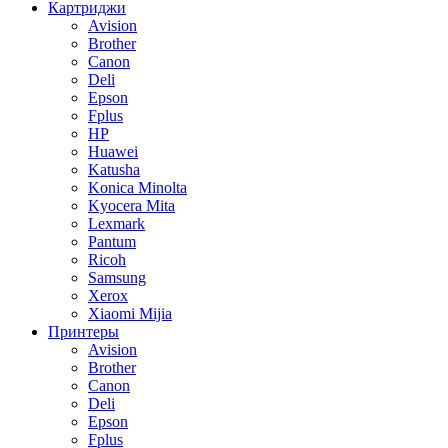
Картриджи
Avision
Brother
Canon
Deli
Epson
Fplus
HP
Huawei
Katusha
Konica Minolta
Kyocera Mita
Lexmark
Pantum
Ricoh
Samsung
Xerox
Xiaomi Mijia
Принтеры
Avision
Brother
Canon
Deli
Epson
Fplus