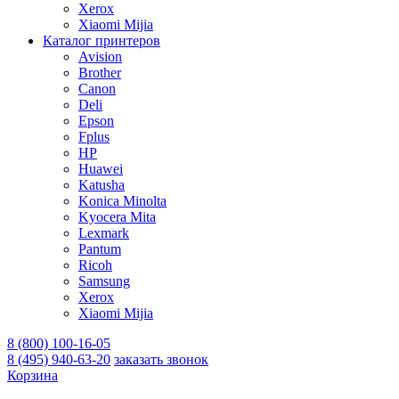
Xerox
Xiaomi Mijia
Каталог принтеров
Avision
Brother
Canon
Deli
Epson
Fplus
HP
Huawei
Katusha
Konica Minolta
Kyocera Mita
Lexmark
Pantum
Ricoh
Samsung
Xerox
Xiaomi Mijia
8 (800) 100-16-05
8 (495) 940-63-20
заказать звонок
Корзина