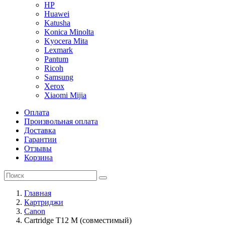
HP
Huawei
Katusha
Konica Minolta
Kyocera Mita
Lexmark
Pantum
Ricoh
Samsung
Xerox
Xiaomi Mijia
Оплата
Произвольная оплата
Доставка
Гарантии
Отзывы
Корзина
Главная
Картриджи
Canon
Cartridge T12 M (совместимый)