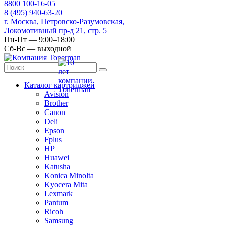
8
800
100-16-05
8
(495)
940-63-20
г. Москва, Петровско-Разумовская,
Локомотивный пр-д 21, стр. 5
Пн-Пт — 9:00–18:00
Сб-Вс — выходной
Каталог картриджей
Avision
Brother
Canon
Deli
Epson
Fplus
HP
Huawei
Katusha
Konica Minolta
Kyocera Mita
Lexmark
Pantum
Ricoh
Samsung